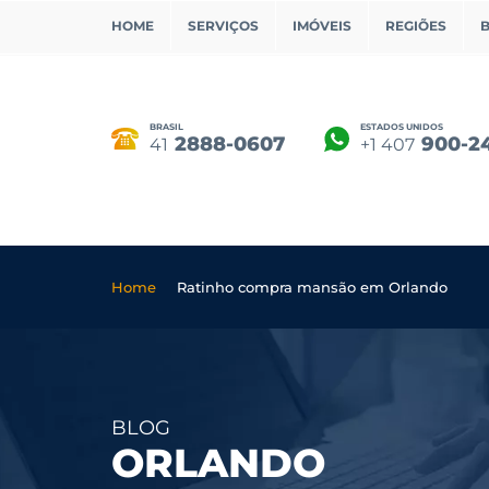
HOME
SERVIÇOS
IMÓVEIS
REGIÕES
BRASIL
ESTADOS UNIDOS
2888-0607
900-2
41
+1 407
Home
Ratinho compra mansão em Orlando
BLOG
ORLANDO