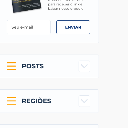
para receber o link e
baixar nosso e-book.
ENVIAR
POSTS
REGIÕES