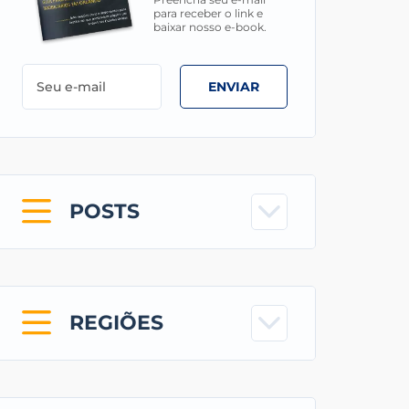
para receber o link e
baixar nosso e-book.
ENVIAR
POSTS
REGIÕES