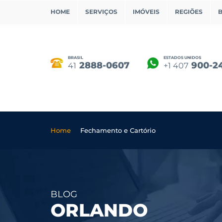
HOME
SERVIÇOS
IMÓVEIS
REGIÕES
BRASIL
ESTADOS UNIDOS
2888-0607
900-2
41
+1 407
Home
Fechamento e Cartório
BLOG
ORLANDO