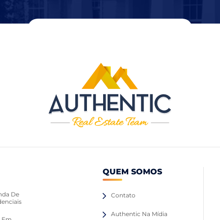
QUEM SOMOS
nda De
Contato
denciais
Authentic Na Mídia
o Em