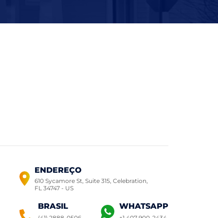
ENDEREÇO
610 Sycamore St, Suite 315, Celebration,
FL 34747 - US
BRASIL
WHATSAPP
(41) 2888-0506
+1 407 900-2434