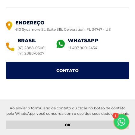
ENDEREÇO
610 Sycamore St, Suite 315, Celebration,
FL 34747 - US
BRASIL
WHATSAPP
(41) 2888-0506
+1 407 900-2434
(41) 2888-0607
CONTATO
Ao enviar o formulário de contato ou clicar no botão de contato
© 2022 Casas à venda Orlando.
Todos os direitos reservados –
pelo WhatsApp, você concorda com o uso dos seus dados pessoais
1
Política de privacidade
–
Sitemap
–
Casas à venda Orlando
para fins de comunicação e atendimento. Seus dados serão
tratados de acordo com a nossa
política de privacidade
. Garantimos
OK
que suas informações serão mantidas em sigilo e não serão