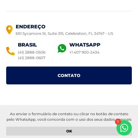
ENDEREÇO
610 Sycamore St, Suite 315, Celebration,
FL 34747 - US
BRASIL
WHATSAPP
(41) 2888-0506
+1 407 900-2434
(41) 2888-0607
CONTATO
Ao enviar o formulário de contato ou clicar no botão de contato
© 2022 Casas à venda Orlando.
Todos os direitos reservados –
pelo WhatsApp, você concorda com o uso dos seus dados pessoais
1
Política de privacidade
–
Sitemap
–
Casas à venda Orlando
para fins de comunicação e atendimento. Seus dados serão
tratados de acordo com a nossa
política de privacidade
. Garantimos
OK
que suas informações serão mantidas em sigilo e não serão