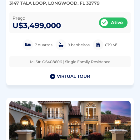
3147 TALA LOOP, LONGWOOD, FL 32779
Preço
Ativo
U$3,499,000
7 quartos
9 banheiros
679 M²
MLS#: O6408606 | Single Family Residence
VIRTUAL TOUR