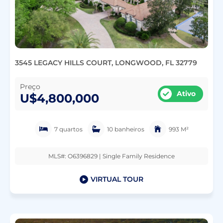
3545 LEGACY HILLS COURT, LONGWOOD, FL 32779
Preço
Ativo
U$4,800,000
7 quartos
10 banheiros
993 M²
MLS#: O6396829 | Single Family Residence
VIRTUAL TOUR