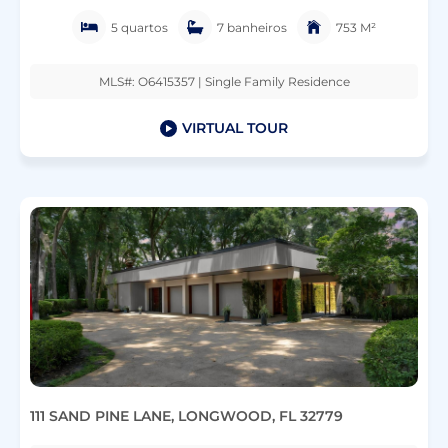
5 quartos
7 banheiros
753 M²
MLS#: O6415357 | Single Family Residence
VIRTUAL TOUR
111 SAND PINE LANE, LONGWOOD, FL 32779