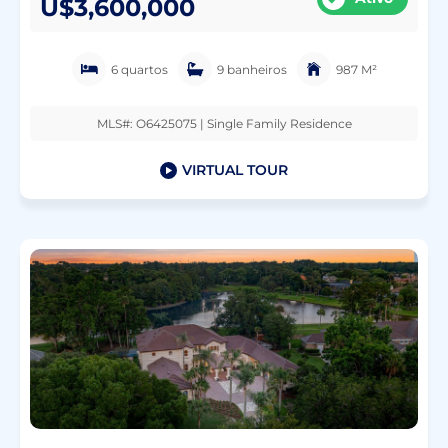
U$3,600,000
6 quartos
9 banheiros
987 M²
MLS#: O6425075 | Single Family Residence
VIRTUAL TOUR