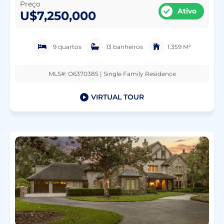
Preço
Ativo
U$7,250,000
9 quartos
13 banheiros
1.359 M²
MLS#: O6370385 | Single Family Residence
VIRTUAL TOUR