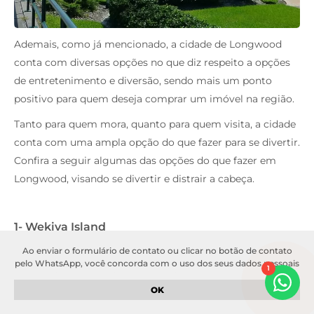
Ademais, como já mencionado, a cidade de Longwood
conta com diversas opções no que diz respeito a opções
de entretenimento e diversão, sendo mais um ponto
positivo para quem deseja comprar um imóvel na região.
Tanto para quem mora, quanto para quem visita, a cidade
conta com uma ampla opção do que fazer para se divertir.
Confira a seguir algumas das opções do que fazer em
Longwood, visando se divertir e distrair a cabeça.
1- Wekiva Island
Ao enviar o formulário de contato ou clicar no botão de contato
O Wekiva Island é um dos bares mais famosos da região
pelo WhatsApp, você concorda com o uso dos seus dados pessoais
1
de Longwood, que oferece aos seus visitantes a chance de
para fins de comunicação e atendimento. Seus dados serão
tratados de acordo com a nossa
política de privacidade
. Garantimos
experimentar as mais incríveis fontes naturais do estado
OK
que suas informações serão mantidas em sigilo e não serão
da Flórida. Além disso, o bar conta ainda com opções de
compartilhadas com terceiros sem o seu consentimento.