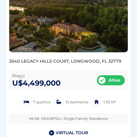
3540 LEGACY HILLS COURT, LONGWOOD, FL 32779
Preço
Ativo
U$4,499,000
7 quartos
10 banheiros
1.115 M²
MLS#: O6408704 | Single Family Residence
VIRTUAL TOUR