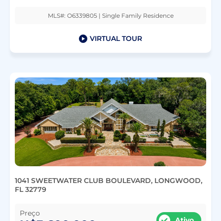
MLS#: O6339805 | Single Family Residence
VIRTUAL TOUR
1041 SWEETWATER CLUB BOULEVARD, LONGWOOD,
FL 32779
Preço
Ativo