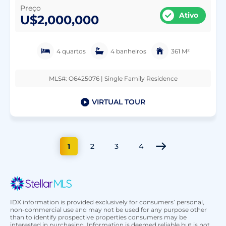
Preço
Ativo
U$2,000,000
4 quartos
4 banheiros
361 M²
MLS#: O6425076 | Single Family Residence
VIRTUAL TOUR
2
3
4
1
IDX information is provided exclusively for consumers’ personal,
non-commercial use and may not be used for any purpose other
than to identify prospective properties consumers may be
interested in purchasing. Information is deemed reliable but is not