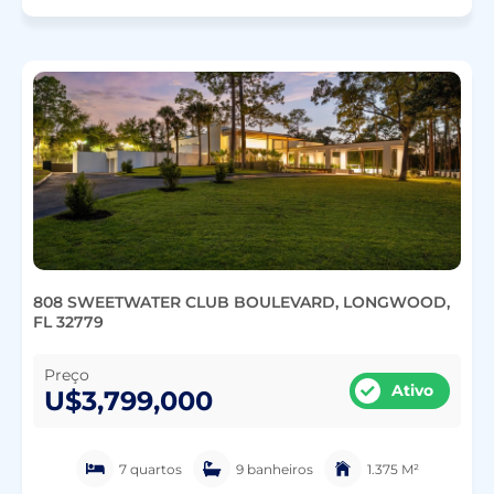
808 SWEETWATER CLUB BOULEVARD, LONGWOOD,
FL 32779
Preço
Ativo
U$3,799,000
7 quartos
9 banheiros
1.375 M²