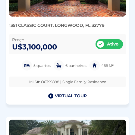
1351 CLASSIC COURT, LONGWOOD, FL 32779
Preço
Ativo
U$3,100,000
5 quartos
6 banheiros
466 M²
MLS#: O6399898 | Single Family Residence
VIRTUAL TOUR