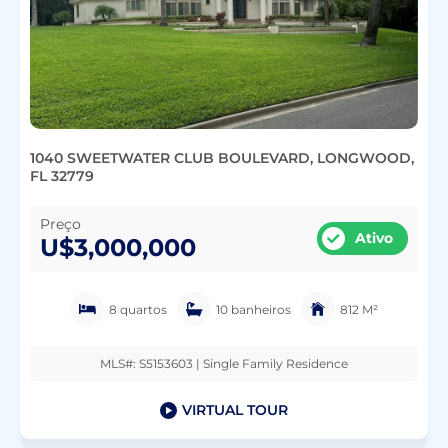
1040 SWEETWATER CLUB BOULEVARD, LONGWOOD,
FL 32779
Preço
Ativo
U$3,000,000
8 quartos
10 banheiros
812 M²
MLS#: S5153603 | Single Family Residence
VIRTUAL TOUR