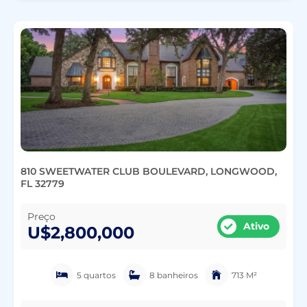
810 SWEETWATER CLUB BOULEVARD, LONGWOOD,
FL 32779
Preço
Ativo
U$2,800,000
5 quartos
8 banheiros
713 M²