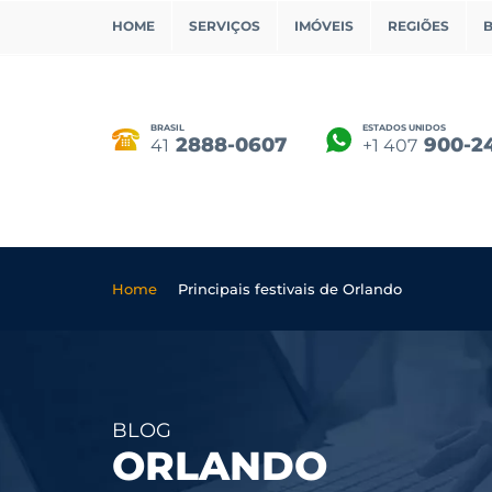
HOME
SERVIÇOS
IMÓVEIS
REGIÕES
BRASIL
ESTADOS UNIDOS
2888-0607
900-2
41
+1 407
Home
Principais festivais de Orlando
BLOG
ORLANDO