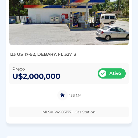
123 US 17-92, DEBARY, FL 32713
Preço
Ativo
U$2,000,000
133 M²
MLS#: V4905177 | Gas Station