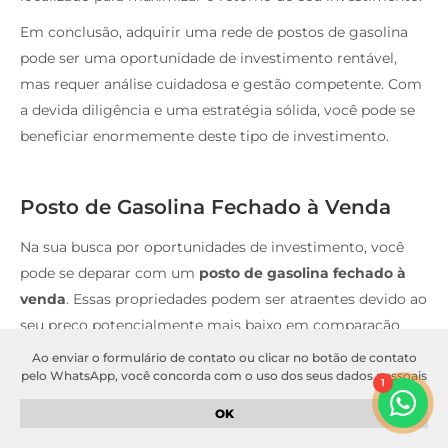
Em conclusão, adquirir uma rede de postos de gasolina
pode ser uma oportunidade de investimento rentável,
mas requer análise cuidadosa e gestão competente. Com
a devida diligência e uma estratégia sólida, você pode se
beneficiar enormemente deste tipo de investimento.
Posto de Gasolina Fechado à Venda
Na sua busca por oportunidades de investimento, você
pode se deparar com um
posto de gasolina fechado à
venda
. Essas propriedades podem ser atraentes devido ao
seu preço potencialmente mais baixo em comparação
com os postos de gasolina em funcionamento. No
Ao enviar o formulário de contato ou clicar no botão de contato
entanto, existem considerações importantes a serem
pelo WhatsApp, você concorda com o uso dos seus dados pessoais
1
para fins de comunicação e atendimento. Seus dados serão
feitas antes de investir.
tratados de acordo com a nossa
política de privacidade
. Garantimos
OK
que suas informações serão mantidas em sigilo e não serão
Em primeiro lugar, é crucial entender a razão pela qual o
compartilhadas com terceiros sem o seu consentimento.