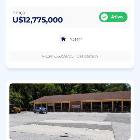
Preço
Ativo
U$12,775,000
731 M²
MLS#: O6059705 | Gas Station