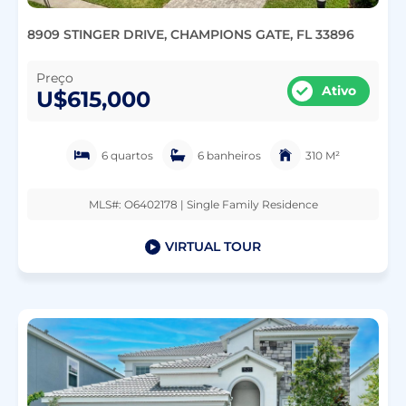
8909 STINGER DRIVE, CHAMPIONS GATE, FL 33896
Preço
Ativo
U$615,000
6 quartos
6 banheiros
310 M²
MLS#: O6402178 | Single Family Residence
VIRTUAL TOUR