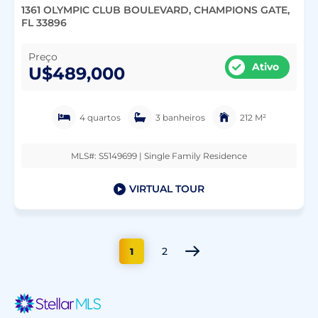
1361 OLYMPIC CLUB BOULEVARD, CHAMPIONS GATE,
FL 33896
Preço
Ativo
U$489,000
4 quartos
3 banheiros
212 M²
MLS#: S5149699 | Single Family Residence
VIRTUAL TOUR
2
1