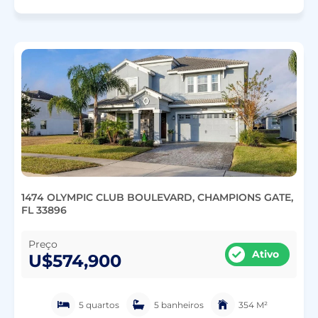
1474 OLYMPIC CLUB BOULEVARD, CHAMPIONS GATE,
FL 33896
Preço
Ativo
U$574,900
5 quartos
5 banheiros
354 M²