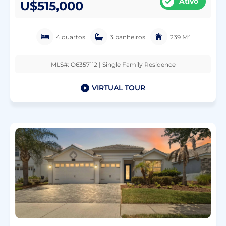
Ativo
U$515,000
4 quartos
3 banheiros
239 M²
MLS#: O6357112 | Single Family Residence
VIRTUAL TOUR