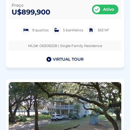
Preço
Ativo
U$899,900
9 quartos
5 banheiros
363 M²
MLS#: O6306328 | Single Family Residence
VIRTUAL TOUR