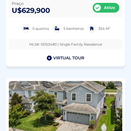
Preço
Ativo
U$629,900
5 quartos
5 banheiros
354 M²
MLS#: S5153490 | Single Family Residence
VIRTUAL TOUR