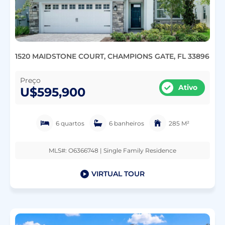
1520 MAIDSTONE COURT, CHAMPIONS GATE, FL 33896
Preço
Ativo
U$595,900
6 quartos
6 banheiros
285 M²
MLS#: O6366748 | Single Family Residence
VIRTUAL TOUR