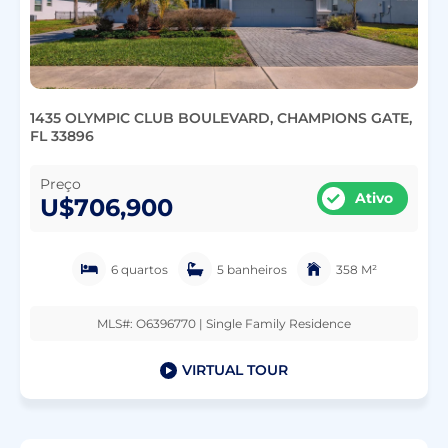
1435 OLYMPIC CLUB BOULEVARD, CHAMPIONS GATE,
FL 33896
Preço
Ativo
U$706,900
6 quartos
5 banheiros
358 M²
MLS#: O6396770 | Single Family Residence
VIRTUAL TOUR