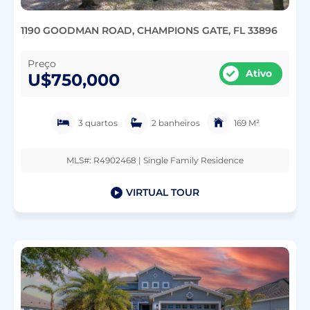
1190 GOODMAN ROAD, CHAMPIONS GATE, FL 33896
Preço
Ativo
U$750,000
3 quartos
2 banheiros
169 M²
MLS#: R4902468 | Single Family Residence
VIRTUAL TOUR