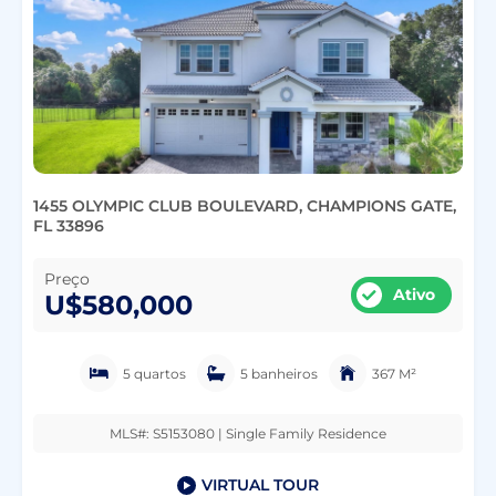
1455 OLYMPIC CLUB BOULEVARD, CHAMPIONS GATE,
FL 33896
Preço
Ativo
U$580,000
5 quartos
5 banheiros
367 M²
MLS#: S5153080 | Single Family Residence
VIRTUAL TOUR