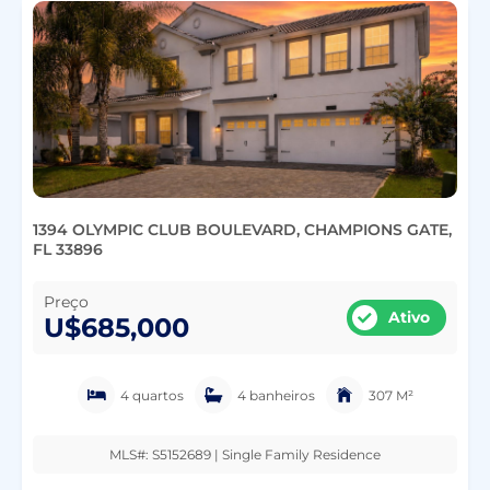
1394 OLYMPIC CLUB BOULEVARD, CHAMPIONS GATE,
FL 33896
Preço
Ativo
U$685,000
4 quartos
4 banheiros
307 M²
MLS#: S5152689 | Single Family Residence