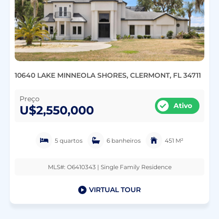
10640 LAKE MINNEOLA SHORES, CLERMONT, FL 34711
Preço
Ativo
U$2,550,000
5 quartos
6 banheiros
451 M²
MLS#: O6410343 | Single Family Residence
VIRTUAL TOUR