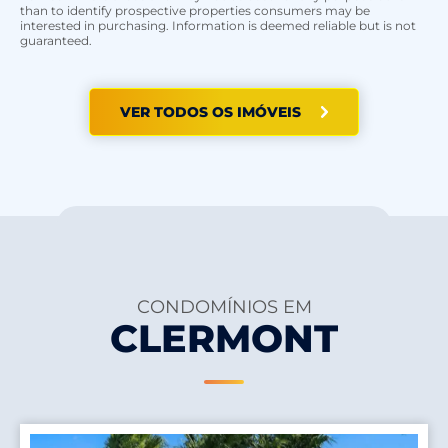
than to identify prospective properties consumers may be
interested in purchasing. Information is deemed reliable but is not
guaranteed.
VER TODOS OS IMÓVEIS
CONDOMÍNIOS EM
CLERMONT