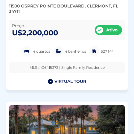
11500 OSPREY POINTE BOULEVARD, CLERMONT, FL
34711
Preço
Ativo
U$2,200,000
4 quartos
4 banheiros
527 M²
MLS#: O6415372 | Single Family Residence
VIRTUAL TOUR