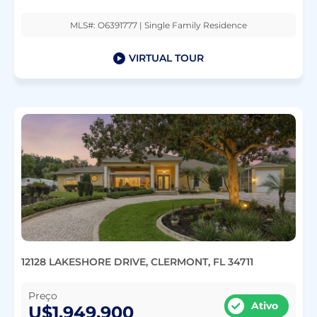
MLS#: O6391777 | Single Family Residence
VIRTUAL TOUR
12128 LAKESHORE DRIVE, CLERMONT, FL 34711
Preço
Ativo
U$1,949,900