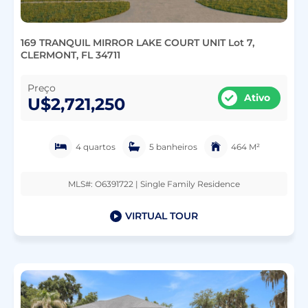
169 TRANQUIL MIRROR LAKE COURT UNIT Lot 7,
CLERMONT, FL 34711
Preço
Ativo
U$2,721,250
4 quartos
5 banheiros
464 M²
MLS#: O6391722 | Single Family Residence
VIRTUAL TOUR