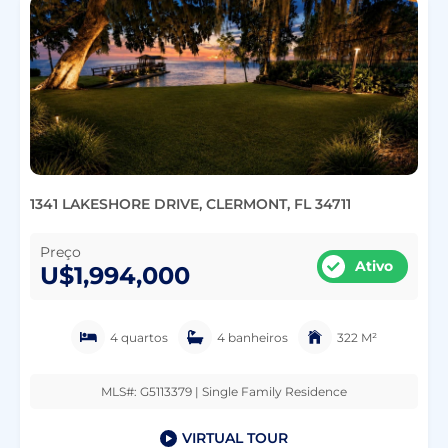
1341 LAKESHORE DRIVE, CLERMONT, FL 34711
Preço
Ativo
U$1,994,000
4 quartos
4 banheiros
322 M²
MLS#: G5113379 | Single Family Residence
VIRTUAL TOUR