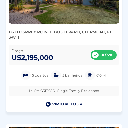
11610 OSPREY POINTE BOULEVARD, CLERMONT, FL
34711
Preço
Ativo
U$2,195,000
5 quartos
5 banheiros
610 M²
MLS#: G5111686 | Single Family Residence
VIRTUAL TOUR