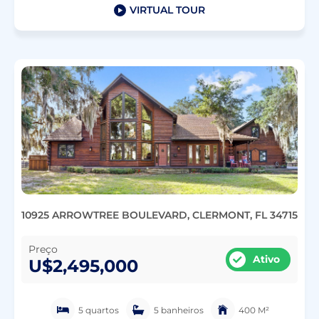
VIRTUAL TOUR
10925 ARROWTREE BOULEVARD, CLERMONT, FL 34715
Preço
Ativo
U$2,495,000
5 quartos
5 banheiros
400 M²