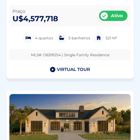
Preço
Ativo
U$4,577,718
4 quartos
5 banheiros
521 M²
MLS#: O6391254 | Single Family Residence
VIRTUAL TOUR