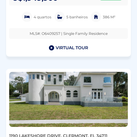
4 quartos
5 banheiros
386 M²
MLS#: O6409257 | Single Family Residence
VIRTUAL TOUR
1190 LAKESHORE DRIVE, CLERMONT, FL 34711