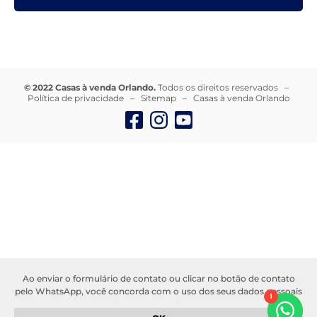
© 2022 Casas à venda Orlando.
Todos os direitos reservados –
Política de privacidade
–
Sitemap
–
Casas à venda Orlando
Ao enviar o formulário de contato ou clicar no botão de contato
pelo WhatsApp, você concorda com o uso dos seus dados pessoais
1
para fins de comunicação e atendimento. Seus dados serão
tratados de acordo com a nossa
política de privacidade
. Garantimos