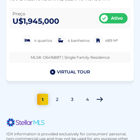
Preço
Ativo
U$1,945,000
4 quartos
4 banheiros
489 M²
MLS#: O6416887 | Single Family Residence
VIRTUAL TOUR
2
3
4
1
IDX information is provided exclusively for consumers’ personal,
non-commercial use and may not be used for any purpose other