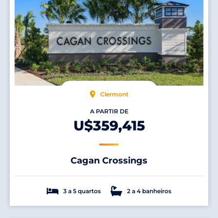
Clermont
A PARTIR DE
U$359,415
Cagan Crossings
3 a 5 quartos
2 a 4 banheiros