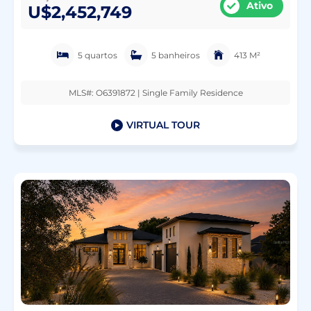
Ativo
U$2,452,749
5 quartos
5 banheiros
413 M²
MLS#: O6391872 | Single Family Residence
VIRTUAL TOUR