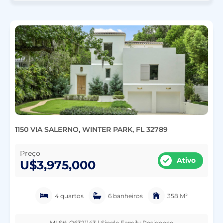
1150 VIA SALERNO, WINTER PARK, FL 32789
Preço
Ativo
U$3,975,000
4 quartos
6 banheiros
358 M²
MLS#: O6321143 | Single Family Residence