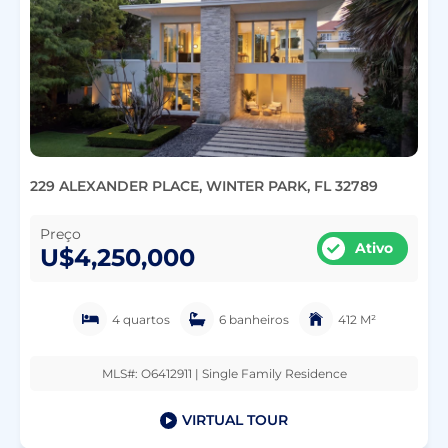
229 ALEXANDER PLACE, WINTER PARK, FL 32789
Preço
Ativo
U$4,250,000
4 quartos
6 banheiros
412 M²
MLS#: O6412911 | Single Family Residence
VIRTUAL TOUR