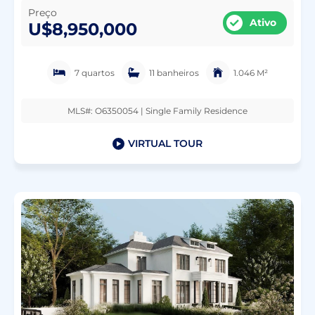
Preço
Ativo
U$8,950,000
7 quartos
11 banheiros
1.046 M²
MLS#: O6350054 | Single Family Residence
VIRTUAL TOUR