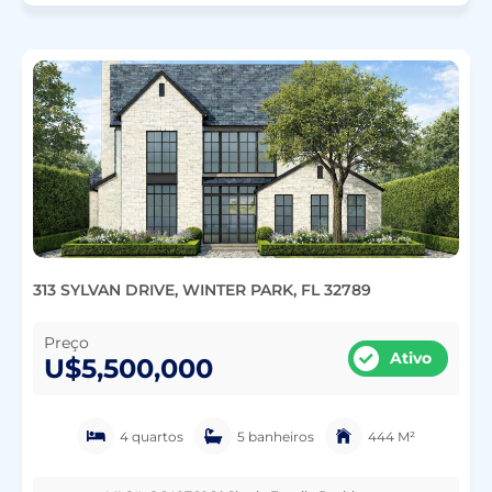
313 SYLVAN DRIVE, WINTER PARK, FL 32789
Preço
Ativo
U$5,500,000
4 quartos
5 banheiros
444 M²