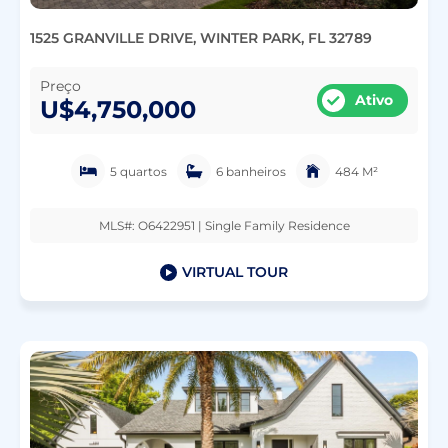
1525 GRANVILLE DRIVE, WINTER PARK, FL 32789
Preço
Ativo
U$4,750,000
5 quartos
6 banheiros
484 M²
MLS#: O6422951 | Single Family Residence
VIRTUAL TOUR