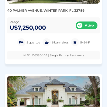
40 PALMER AVENUE, WINTER PARK, FL 32789
Preço
Ativo
U$7,250,000
5 quartos
6 banheiros
549 M²
MLS#: O6380444 | Single Family Residence