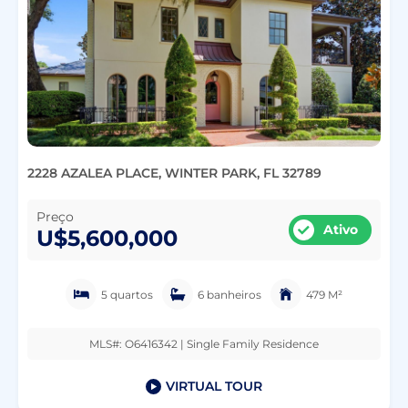
2228 AZALEA PLACE, WINTER PARK, FL 32789
Preço
Ativo
U$5,600,000
5 quartos
6 banheiros
479 M²
MLS#: O6416342 | Single Family Residence
VIRTUAL TOUR