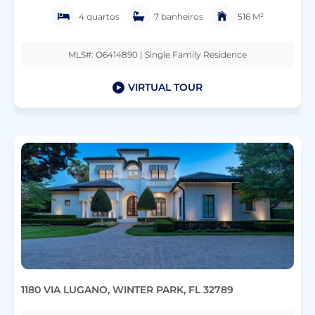
4 quartos
7 banheiros
516 M²
MLS#: O6414890 | Single Family Residence
VIRTUAL TOUR
1180 VIA LUGANO, WINTER PARK, FL 32789