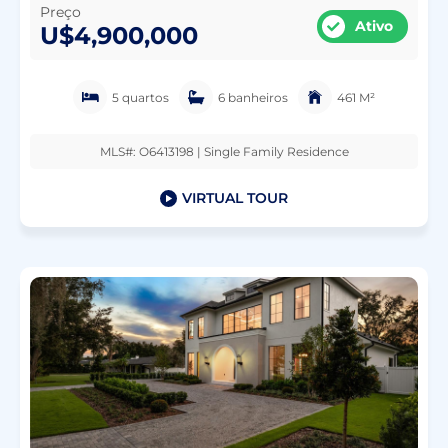
Preço
Ativo
U$4,900,000
5 quartos
6 banheiros
461 M²
MLS#: O6413198 | Single Family Residence
VIRTUAL TOUR