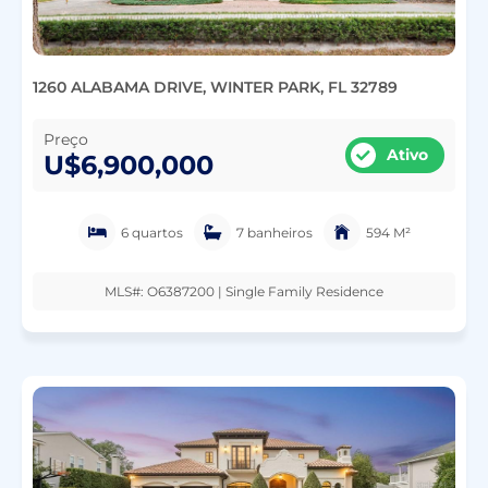
1260 ALABAMA DRIVE, WINTER PARK, FL 32789
Preço
Ativo
U$6,900,000
6 quartos
7 banheiros
594 M²
MLS#: O6387200 | Single Family Residence