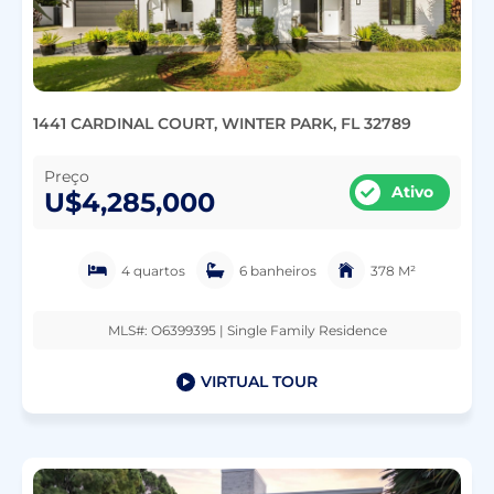
1441 CARDINAL COURT, WINTER PARK, FL 32789
Preço
Ativo
U$4,285,000
4 quartos
6 banheiros
378 M²
MLS#: O6399395 | Single Family Residence
VIRTUAL TOUR