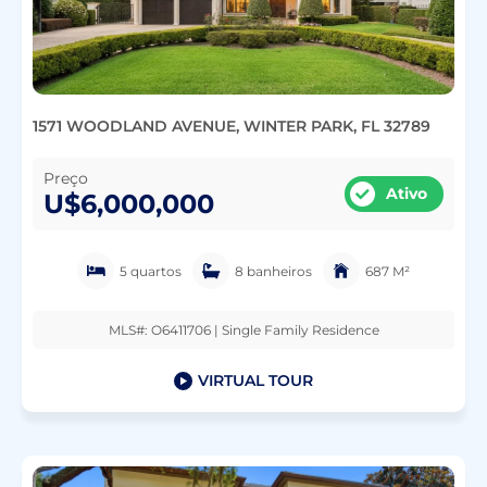
1571 WOODLAND AVENUE, WINTER PARK, FL 32789
Preço
Ativo
U$6,000,000
5 quartos
8 banheiros
687 M²
MLS#: O6411706 | Single Family Residence
VIRTUAL TOUR