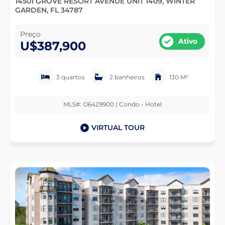
14501 GROVE RESORT AVENUE UNIT 1409, WINTER
GARDEN, FL 34787
Preço
Ativo
U$387,900
3 quartos
2 banheiros
130 M²
MLS#: O6429900 | Condo - Hotel
VIRTUAL TOUR