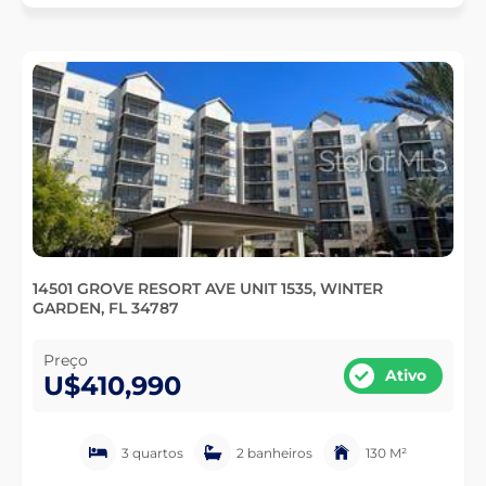
14501 GROVE RESORT AVE UNIT 1535, WINTER
GARDEN, FL 34787
Preço
Ativo
U$410,990
3 quartos
2 banheiros
130 M²