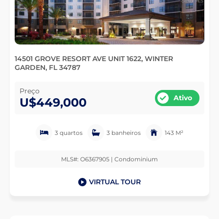
14501 GROVE RESORT AVE UNIT 1622, WINTER
GARDEN, FL 34787
Preço
Ativo
U$449,000
3 quartos
3 banheiros
143 M²
MLS#: O6367905 | Condominium
VIRTUAL TOUR