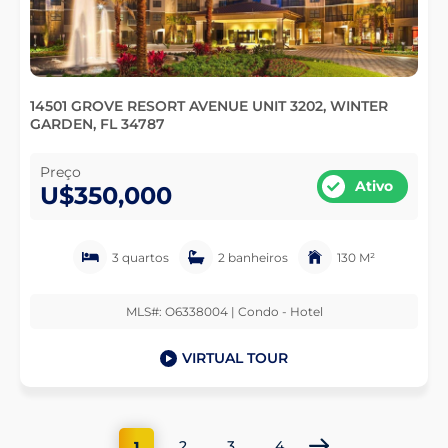
14501 GROVE RESORT AVENUE UNIT 3202, WINTER
GARDEN, FL 34787
Preço
Ativo
U$350,000
3 quartos
2 banheiros
130 M²
MLS#: O6338004 | Condo - Hotel
VIRTUAL TOUR
2
3
4
1