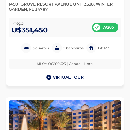
14501 GROVE RESORT AVENUE UNIT 3538, WINTER
GARDEN, FL 34787
Preço
Ativo
U$351,450
3 quartos
2 banheiros
130 M²
MLS#: O6280623 | Condo - Hotel
VIRTUAL TOUR