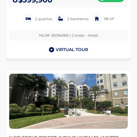
2 quartos
2 banheiros
118 M²
MLS#: S5094992 | Condo - Hotel
VIRTUAL TOUR