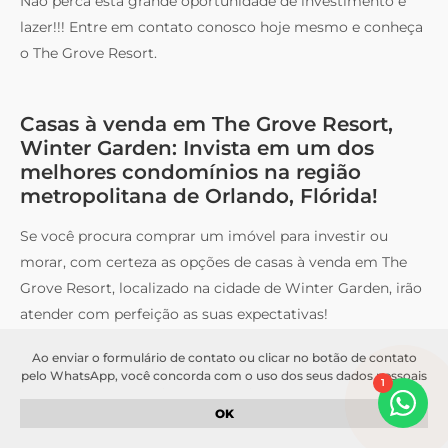
Não perca esta grande oportunidade de investimento e
lazer!!! Entre em contato conosco hoje mesmo e conheça
o The Grove Resort.
Casas à venda em The Grove Resort,
Winter Garden: Invista em um dos
melhores condomínios na região
metropolitana de Orlando, Flórida!
Se você procura comprar um imóvel para investir ou
morar, com certeza as opções de casas à venda em The
Grove Resort, localizado na cidade de Winter Garden, irão
atender com perfeição as suas expectativas!
Ao enviar o formulário de contato ou clicar no botão de contato
pelo WhatsApp, você concorda com o uso dos seus dados pessoais
1
para fins de comunicação e atendimento. Seus dados serão
tratados de acordo com a nossa
política de privacidade
. Garantimos
OK
que suas informações serão mantidas em sigilo e não serão
compartilhadas com terceiros sem o seu consentimento.