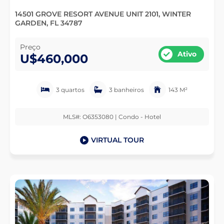
14501 GROVE RESORT AVENUE UNIT 2101, WINTER
GARDEN, FL 34787
Preço
Ativo
U$460,000
3 quartos
3 banheiros
143 M²
MLS#: O6353080 | Condo - Hotel
VIRTUAL TOUR