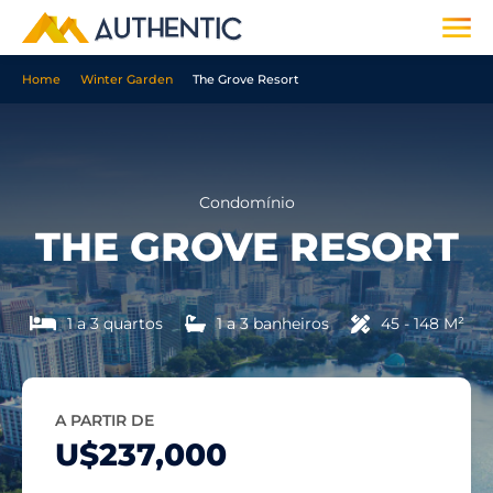
Home
Winter Garden
The Grove Resort
Condomínio
THE GROVE RESORT
1 a 3 quartos
1 a 3 banheiros
45 - 148 M²
A PARTIR DE
U$237,000