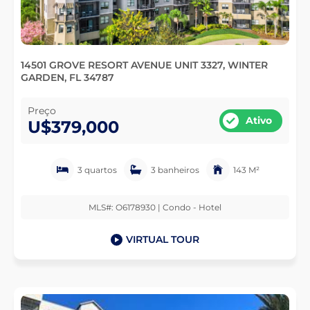
14501 GROVE RESORT AVENUE UNIT 3327, WINTER
GARDEN, FL 34787
Preço
Ativo
U$379,000
3 quartos
3 banheiros
143 M²
MLS#: O6178930 | Condo - Hotel
VIRTUAL TOUR