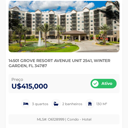
14501 GROVE RESORT AVENUE UNIT 2541, WINTER
GARDEN, FL 34787
Preço
Ativo
U$415,000
3 quartos
2 banheiros
130 M²
MLS#: O6128999 | Condo - Hotel