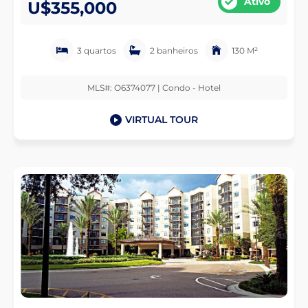
Ativo
U$355,000
3 quartos
2 banheiros
130 M²
MLS#: O6374077 | Condo - Hotel
VIRTUAL TOUR