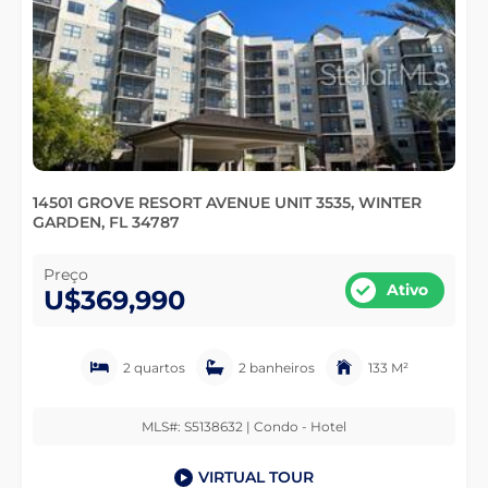
14501 GROVE RESORT AVENUE UNIT 3535, WINTER
GARDEN, FL 34787
Preço
Ativo
U$369,990
2 quartos
2 banheiros
133 M²
MLS#: S5138632 | Condo - Hotel
VIRTUAL TOUR