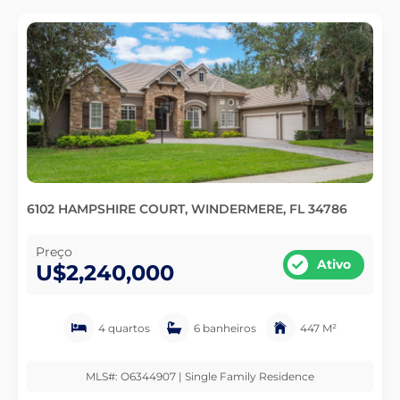
6102 HAMPSHIRE COURT, WINDERMERE, FL 34786
Preço
Ativo
U$2,240,000
4 quartos
6 banheiros
447 M²
MLS#: O6344907 | Single Family Residence