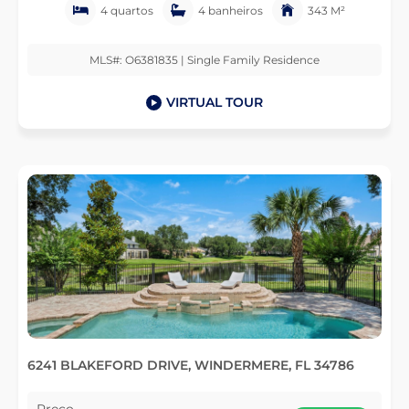
4 quartos
4 banheiros
343 M²
MLS#: O6381835 | Single Family Residence
VIRTUAL TOUR
6241 BLAKEFORD DRIVE, WINDERMERE, FL 34786