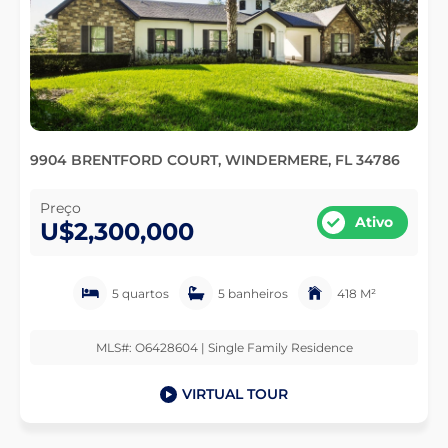
9904 BRENTFORD COURT, WINDERMERE, FL 34786
Preço
Ativo
U$2,300,000
5 quartos
5 banheiros
418 M²
MLS#: O6428604 | Single Family Residence
VIRTUAL TOUR