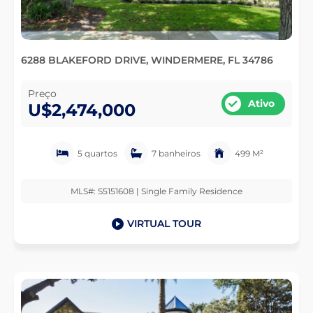
6288 BLAKEFORD DRIVE, WINDERMERE, FL 34786
Preço
Ativo
U$2,474,000
5 quartos
7 banheiros
499 M²
MLS#: S5151608 | Single Family Residence
VIRTUAL TOUR