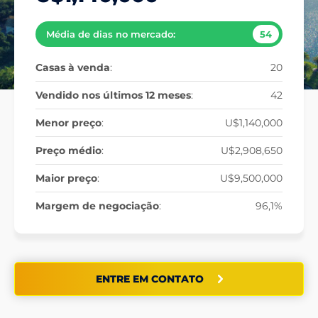
Média de dias no mercado:
54
Casas à venda
:
20
Vendido nos últimos 12 meses
:
42
Menor preço
:
U$1,140,000
Preço médio
:
U$2,908,650
Maior preço
:
U$9,500,000
Margem de negociação
:
96,1%
ENTRE EM CONTATO