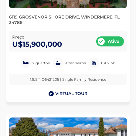
6119 GROSVENOR SHORE DRIVE, WINDERMERE, FL
34786
Preço
Ativo
U$15,900,000
7 quartos
9 banheiros
1.307 M²
MLS#: O6421205 | Single Family Residence
VIRTUAL TOUR