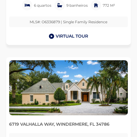
6 quartos
9 banheiros
772 M²
MLS#: O6336879 | Single Family Residence
VIRTUAL TOUR
6719 VALHALLA WAY, WINDERMERE, FL 34786