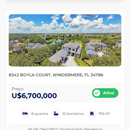
8342 BOYLA COURT, WINDERMERE, FL 34786
Preço
Ativo
U$6,700,000
8 quartos
10 banheiros
756 M²
MLS#: O6422852 | Single Family Residence