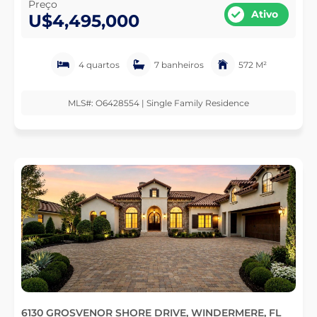
Preço
Ativo
U$4,495,000
4 quartos
7 banheiros
572 M²
MLS#: O6428554 | Single Family Residence
6130 GROSVENOR SHORE DRIVE, WINDERMERE, FL