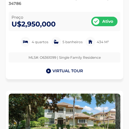
34786
Preço
Ativo
U$2,950,000
4 quartos
5 banheiros
434 M²
MLS#: O6361099 | Single Family Residence
VIRTUAL TOUR