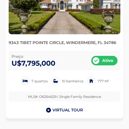
9343 TIBET POINTE CIRCLE, WINDERMERE, FL 34786
Preço
Ativo
U$7,795,000
7 quartos
10 banheiros
777 M²
MLS#: O6264629 | Single Family Residence
VIRTUAL TOUR