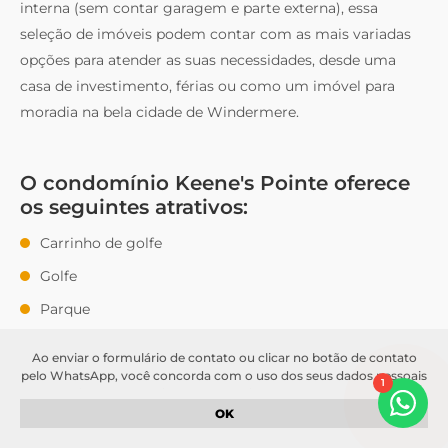
interna (sem contar garagem e parte externa), essa
seleção de imóveis podem contar com as mais variadas
opções para atender as suas necessidades, desde uma
casa de investimento, férias ou como um imóvel para
moradia na bela cidade de Windermere.
O condomínio Keene's Pointe oferece
os seguintes atrativos:
Carrinho de golfe
Golfe
Parque
Parque infantil
Ao enviar o formulário de contato ou clicar no botão de contato
Piscina
pelo WhatsApp, você concorda com o uso dos seus dados pessoais
1
para fins de comunicação e atendimento. Seus dados serão
Calçadas
tratados de acordo com a nossa
política de privacidade
. Garantimos
OK
que suas informações serão mantidas em sigilo e não serão
Academia
compartilhadas com terceiros sem o seu consentimento.