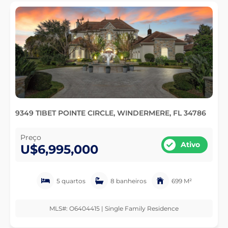
9349 TIBET POINTE CIRCLE, WINDERMERE, FL 34786
Preço
Ativo
U$6,995,000
5 quartos
8 banheiros
699 M²
MLS#: O6404415 | Single Family Residence