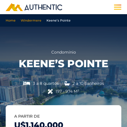
Home
Windermere
Keene’s Pointe
Condomínio
KEENE’S POINTE
3 a 8 quartos
2 a 10 banheiros
197 - 974 M²
A PARTIR DE
U$1,140,000