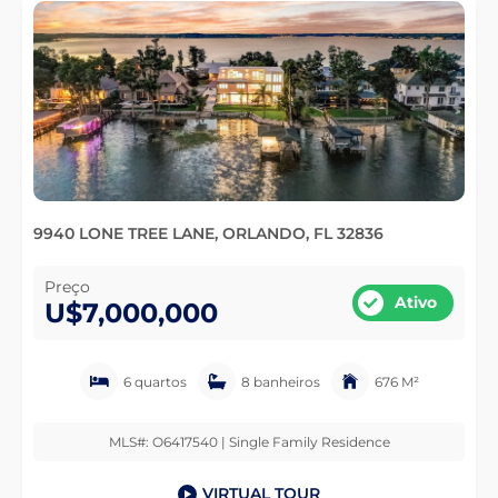
9940 LONE TREE LANE, ORLANDO, FL 32836
Preço
Ativo
U$7,000,000
6 quartos
8 banheiros
676 M²
MLS#: O6417540 | Single Family Residence
VIRTUAL TOUR