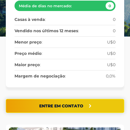
Média de dias no mercado:
0
Casas à venda
:
0
Vendido nos últimos 12 meses
:
0
Menor preço
:
U$0
Preço médio
:
U$0
Maior preço
:
U$0
Margem de negociação
:
0,0%
ENTRE EM CONTATO