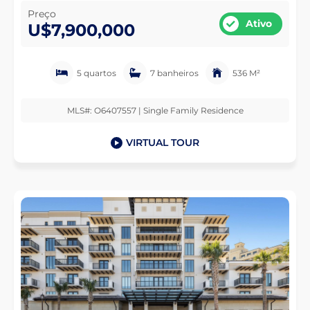
Preço
Ativo
U$7,900,000
5 quartos
7 banheiros
536 M²
MLS#: O6407557 | Single Family Residence
VIRTUAL TOUR