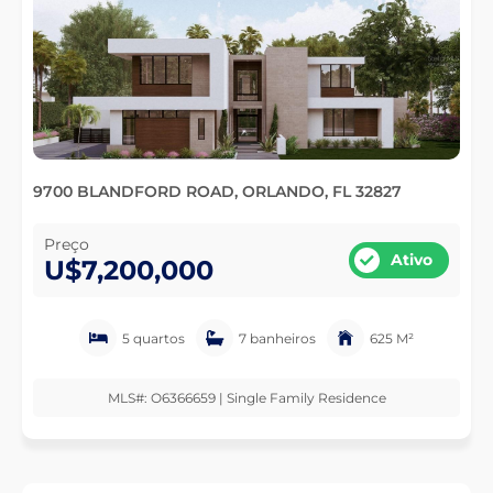
9700 BLANDFORD ROAD, ORLANDO, FL 32827
Preço
Ativo
U$7,200,000
5 quartos
7 banheiros
625 M²
MLS#: O6366659 | Single Family Residence