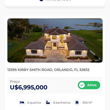
13395 KIRBY SMITH ROAD, ORLANDO, FL 32832
Preço
Ativo
U$6,995,000
6 quartos
6 banheiros
656 M²