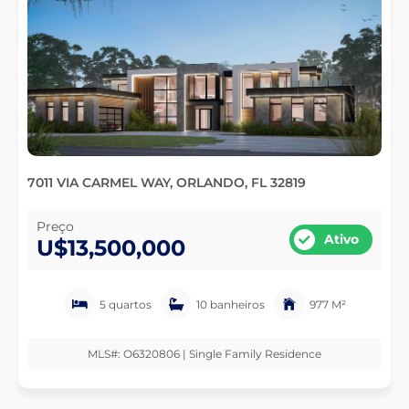
7011 VIA CARMEL WAY, ORLANDO, FL 32819
Preço
Ativo
U$13,500,000
5 quartos
10 banheiros
977 M²
MLS#: O6320806 | Single Family Residence