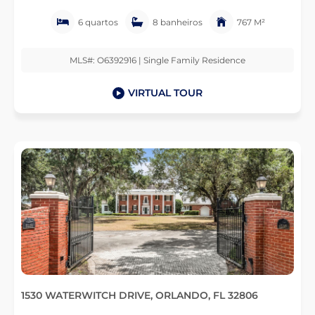
6 quartos
8 banheiros
767 M²
MLS#: O6392916 | Single Family Residence
VIRTUAL TOUR
1530 WATERWITCH DRIVE, ORLANDO, FL 32806