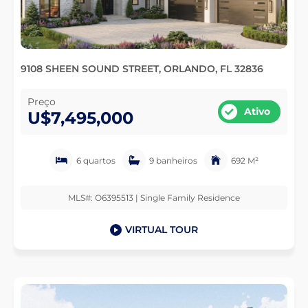
9108 SHEEN SOUND STREET, ORLANDO, FL 32836
Preço
Ativo
U$7,495,000
6 quartos
9 banheiros
692 M²
MLS#: O6395513 | Single Family Residence
VIRTUAL TOUR