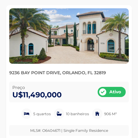
9236 BAY POINT DRIVE, ORLANDO, FL 32819
Preço
Ativo
U$11,490,000
5 quartos
10 banheiros
906 M²
MLS#: O6404671 | Single Family Residence