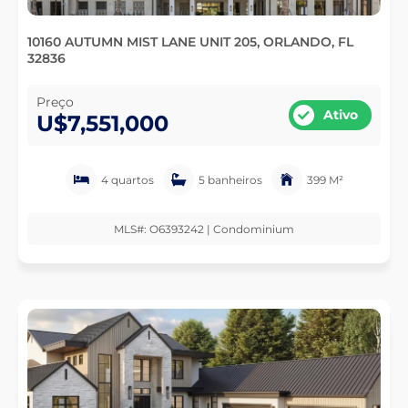
10160 AUTUMN MIST LANE UNIT 205, ORLANDO, FL
32836
Preço
Ativo
U$7,551,000
4 quartos
5 banheiros
399 M²
MLS#: O6393242 | Condominium