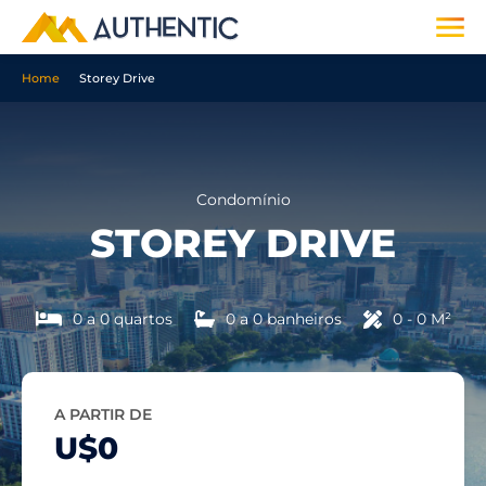
Home
Storey Drive
Condomínio
STOREY DRIVE
0 a 0 quartos
0 a 0 banheiros
0 - 0 M²
A PARTIR DE
U$0