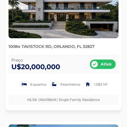
10084 TAVISTOCK RD, ORLANDO, FL 32827
Preço
Ativo
U$20,000,000
6 quartos
9 banheiros
1.582 M²
MLS#: O6409649 | Single Family Residence