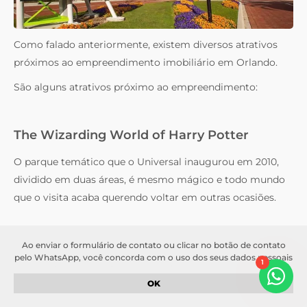
Como falado anteriormente, existem diversos atrativos
próximos ao empreendimento imobiliário em Orlando.
São alguns atrativos próximo ao empreendimento:
The Wizarding World of Harry Potter
O parque temático que o Universal inaugurou em 2010,
dividido em duas áreas, é mesmo mágico e todo mundo
que o visita acaba querendo voltar em outras ocasiões.
Discovery Cove
Ao enviar o formulário de contato ou clicar no botão de contato
pelo WhatsApp, você concorda com o uso dos seus dados pessoais
1
para fins de comunicação e atendimento. Seus dados serão
Você pode nadar com golfinhos e arraias, alimentar
tratados de acordo com a nossa
política de privacidade
. Garantimos
OK
pássaros exóticos com as próprias mãos e se maravilhar
que suas informações serão mantidas em sigilo e não serão
compartilhadas com terceiros sem o seu consentimento.