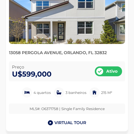
13058 PERGOLA AVENUE, ORLANDO, FL 32832
Preço
Ativo
U$599,000
4 quartos
3 banheiros
215 M²
MLS#: O6371758 | Single Family Residence
VIRTUAL TOUR