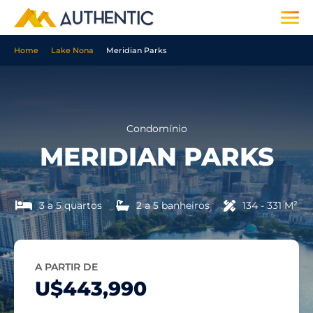
Home
Lake Nona
Meridian Parks
Condomínio
MERIDIAN PARKS
3 a 5 quartos
2 a 5 banheiros
134 - 331 M²
A PARTIR DE
U$443,990