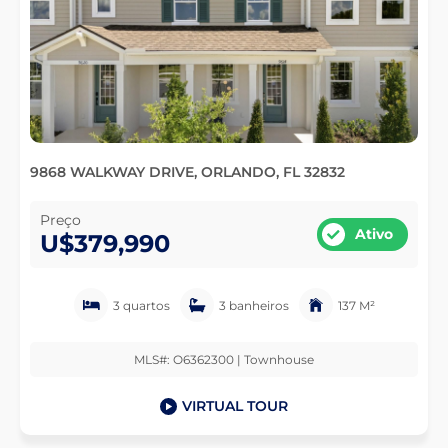
9868 WALKWAY DRIVE, ORLANDO, FL 32832
Preço
Ativo
U$379,990
3 quartos
3 banheiros
137 M²
MLS#: O6362300 | Townhouse
VIRTUAL TOUR