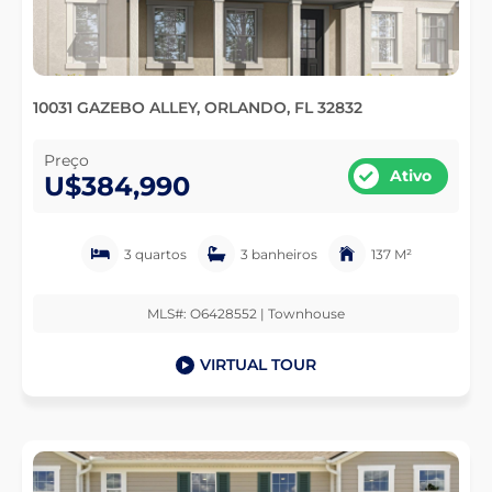
10031 GAZEBO ALLEY, ORLANDO, FL 32832
Preço
Ativo
U$384,990
3 quartos
3 banheiros
137 M²
MLS#: O6428552 | Townhouse
VIRTUAL TOUR