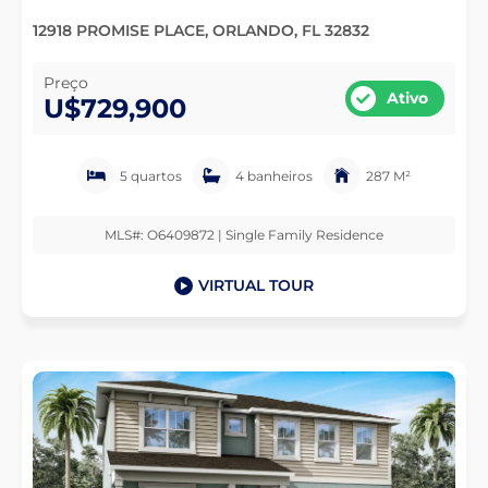
12918 PROMISE PLACE, ORLANDO, FL 32832
Preço
Ativo
U$729,900
5 quartos
4 banheiros
287 M²
MLS#: O6409872 | Single Family Residence
VIRTUAL TOUR