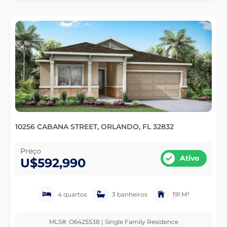
10256 CABANA STREET, ORLANDO, FL 32832
Preço
Ativo
U$592,990
4 quartos
3 banheiros
191 M²
MLS#: O6425538 | Single Family Residence