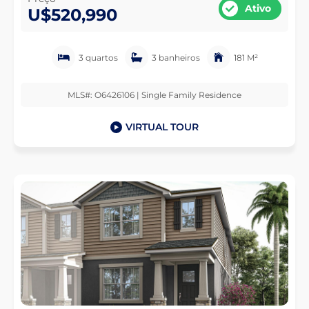
Ativo
U$520,990
3 quartos
3 banheiros
181 M²
MLS#: O6426106 | Single Family Residence
VIRTUAL TOUR