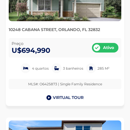
10248 CABANA STREET, ORLANDO, FL 32832
Preço
Ativo
U$694,990
4 quartos
3 banheiros
285 M²
MLS#: O6425873 | Single Family Residence
VIRTUAL TOUR