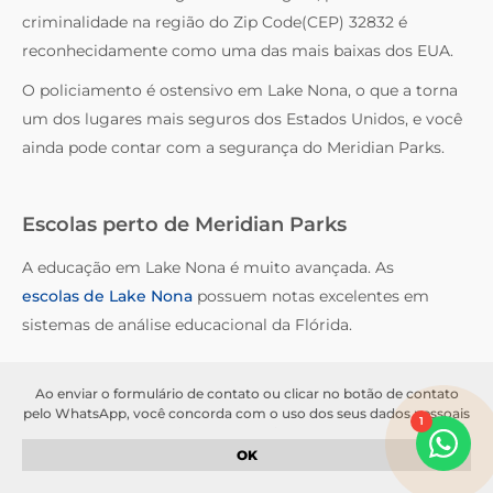
criminalidade na região do Zip Code(CEP) 32832 é
reconhecidamente como uma das mais baixas dos EUA.
O policiamento é ostensivo em Lake Nona, o que a torna
um dos lugares mais seguros dos Estados Unidos, e você
ainda pode contar com a segurança do Meridian Parks.
Escolas perto de Meridian Parks
A educação em Lake Nona é muito avançada. As
escolas de Lake Nona
possuem notas excelentes em
sistemas de análise educacional da Flórida.
Ao enviar o formulário de contato ou clicar no botão de contato
Procurando casas à venda em Meridian Parks, Lake Nona?
pelo WhatsApp, você concorda com o uso dos seus dados pessoais
1
Conte com a Authentic!
para fins de comunicação e atendimento. Seus dados serão
tratados de acordo com a nossa
política de privacidade
. Garantimos
OK
Conte com a assessoria da
Authentic
para te ajudar com
que suas informações serão mantidas em sigilo e não serão
compartilhadas com terceiros sem o seu consentimento.