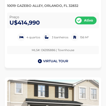
10019 GAZEBO ALLEY, ORLANDO, FL 32832
Preço
Ativo
U$414,990
4 quartos
3 banheiros
156 M²
MLS#: O6395886 | Townhouse
VIRTUAL TOUR