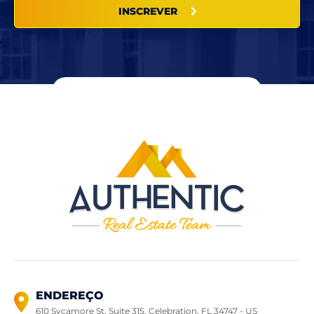
INSCREVER
ENDEREÇO
610 Sycamore St, Suite 315, Celebration,
FL 34747 - US