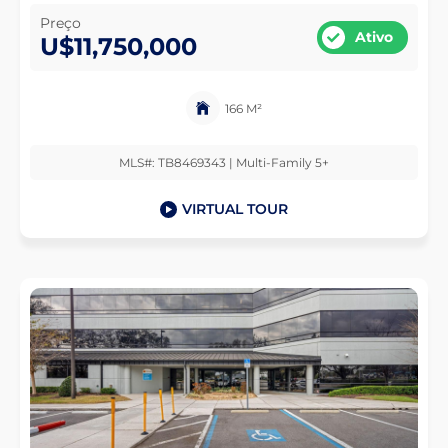
Preço
Ativo
U$11,750,000
166 M²
MLS#: TB8469343 | Multi-Family 5+
VIRTUAL TOUR