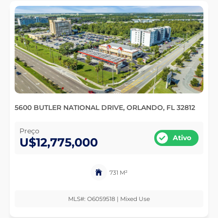
5600 BUTLER NATIONAL DRIVE, ORLANDO, FL 32812
Preço
Ativo
U$12,775,000
731 M²
MLS#: O6059518 | Mixed Use