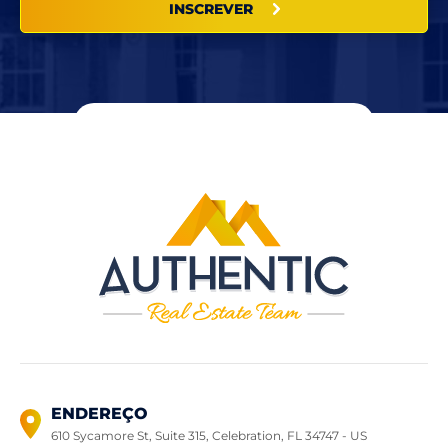
INSCREVER
ENDEREÇO
610 Sycamore St, Suite 315, Celebration,
FL 34747 - US