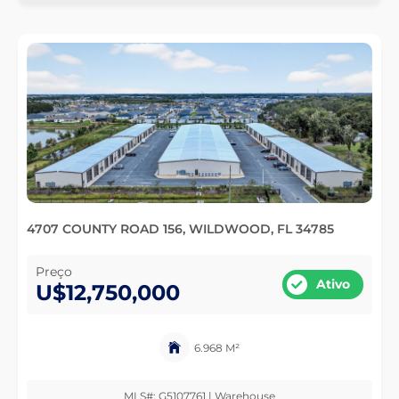
4707 COUNTY ROAD 156, WILDWOOD, FL 34785
Preço
Ativo
U$12,750,000
6.968 M²
MLS#: G5107761 | Warehouse