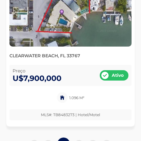
CLEARWATER BEACH, FL 33767
Preço
Ativo
U$7,900,000
1.096 M²
MLS#: TB8483273 | Hotel/Motel