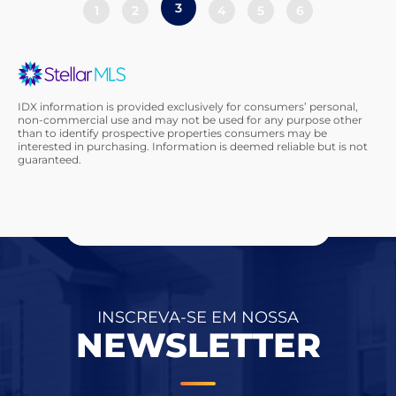
3
1
2
4
5
6
IDX information is provided exclusively for consumers’ personal,
non-commercial use and may not be used for any purpose other
than to identify prospective properties consumers may be
interested in purchasing. Information is deemed reliable but is not
guaranteed.
INSCREVA-SE EM NOSSA
NEWSLETTER