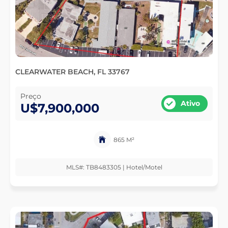
CLEARWATER BEACH, FL 33767
Preço
Ativo
U$7,900,000
865 M²
MLS#: TB8483305 | Hotel/Motel