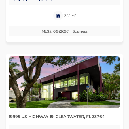
352 M²
MLS#: O6426961 | Business
19995 US HIGHWAY 19, CLEARWATER, FL 33764