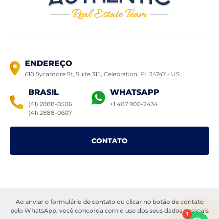
ENDEREÇO
610 Sycamore St, Suite 315, Celebration,
FL 34747 - US
BRASIL
WHATSAPP
(41) 2888-0506
+1 407 900-2434
(41) 2888-0607
CONTATO
Ao enviar o formulário de contato ou clicar no botão de contato
© 2022 Casas à venda Orlando.
Todos os direitos reservados –
pelo WhatsApp, você concorda com o uso dos seus dados pessoais
1
Política de privacidade
–
Sitemap
–
Casas à venda Orlando