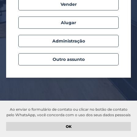
Vender
Alugar
Administração
Outro assunto
Ao enviar o formulário de contato ou clicar no botão de contato
pelo WhatsApp, você concorda com o uso dos seus dados pessoais
para fins de comunicação e atendimento. Seus dados serão
tratados de acordo com a nossa
política de privacidade
. Garantimos
OK
que suas informações serão mantidas em sigilo e não serão
compartilhadas com terceiros sem o seu consentimento.